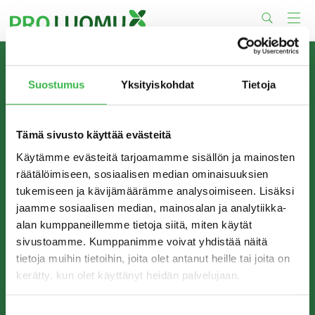
Skip
to
content
TIETOA MEISTÄ
Suostumus
Yksityiskohdat
Tietoja
Pro Luomu on luomualan yhteistyöorganisaatio, joka
edistää luomun tuotantoa ja kulutusta Suomessa.
Tämä sivusto käyttää evästeitä
Käytämme evästeitä tarjoamamme sisällön ja mainosten
räätälöimiseen, sosiaalisen median ominaisuuksien
tukemiseen ja kävijämäärämme analysoimiseen. Lisäksi
jaamme sosiaalisen median, mainosalan ja analytiikka-
alan kumppaneillemme tietoja siitä, miten käytät
sivustoamme. Kumppanimme voivat yhdistää näitä
tietoja muihin tietoihin, joita olet antanut heille tai joita on
kerätty, kun olet käyttänyt heidän palvelujaan.
YHTEYSTIEDOT
Pro Luomu ry
Suostumuksen