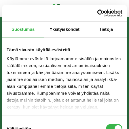
Skip
to
Suostumus
Yksityiskohdat
Tietoja
content
INFORMATION
The Finnish Organic Food Association Pro Luomu
Tämä sivusto käyttää evästeitä
promotes the production and consumption of organic
food in Finland.
Käytämme evästeitä tarjoamamme sisällön ja mainosten
räätälöimiseen, sosiaalisen median ominaisuuksien
tukemiseen ja kävijämäärämme analysoimiseen. Lisäksi
jaamme sosiaalisen median, mainosalan ja analytiikka-
CONTACT
alan kumppaneillemme tietoja siitä, miten käytät
sivustoamme. Kumppanimme voivat yhdistää näitä
Pro Luomu ry
tietoja muihin tietoihin, joita olet antanut heille tai joita on
Hämeentie 31 A
kerätty, kun olet käyttänyt heidän palvelujaan.
00500 Helsinki
info@proluomu.fi
Suostumuksen
Välttämätön