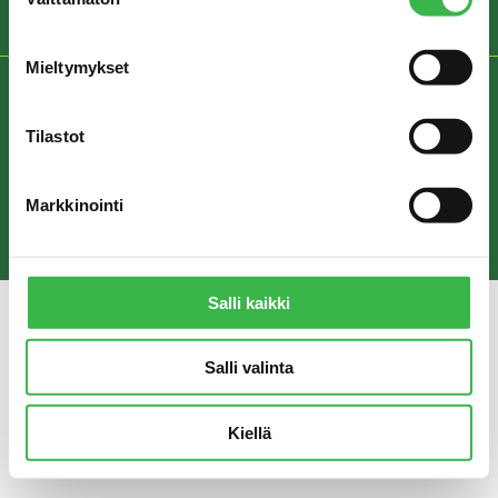
valinta
Mieltymykset
REKISTERISELOSTE JA YKSITYISYYDENSUOJA
Tilastot
© Pro Luomu ry 2018
Markkinointi
Salli kaikki
Salli valinta
Kiellä