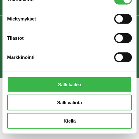
valinta
Mieltymykset
REKISTERISELOSTE JA YKSITYISYYDENSUOJA
Tilastot
© Pro Luomu ry 2018
Markkinointi
Salli kaikki
Salli valinta
Kiellä