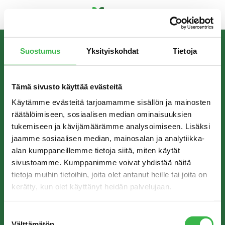
Skip
to
Suostumus
Yksityiskohdat
Tietoja
content
INFORMATION
The Finnish Organic Food Association Pro Luomu
Tämä sivusto käyttää evästeitä
promotes the production and consumption of organic
food in Finland.
Käytämme evästeitä tarjoamamme sisällön ja mainosten
räätälöimiseen, sosiaalisen median ominaisuuksien
tukemiseen ja kävijämäärämme analysoimiseen. Lisäksi
jaamme sosiaalisen median, mainosalan ja analytiikka-
CONTACT
alan kumppaneillemme tietoja siitä, miten käytät
sivustoamme. Kumppanimme voivat yhdistää näitä
Pro Luomu ry
tietoja muihin tietoihin, joita olet antanut heille tai joita on
Hämeentie 31 A
kerätty, kun olet käyttänyt heidän palvelujaan.
00500 Helsinki
info@proluomu.fi
Suostumuksen
Välttämätön