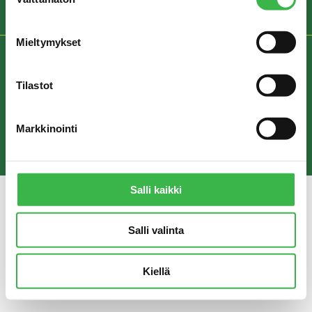
valinta
Mieltymykset
REKISTERISELOSTE JA YKSITYISYYDENSUOJA
Tilastot
© Pro Luomu ry 2018
Markkinointi
Salli kaikki
Salli valinta
Kiellä