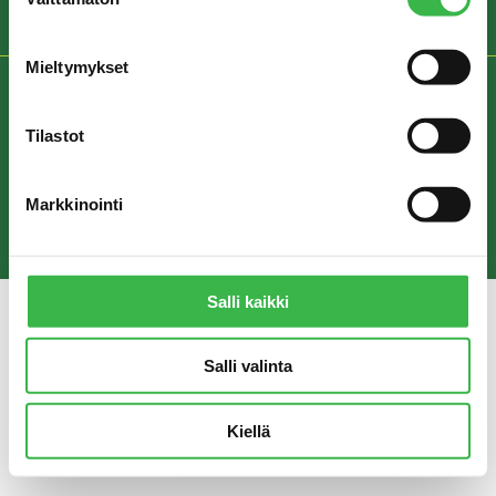
valinta
Mieltymykset
REKISTERISELOSTE JA YKSITYISYYDENSUOJA
Tilastot
© Pro Luomu ry 2018
Markkinointi
Salli kaikki
Salli valinta
Kiellä