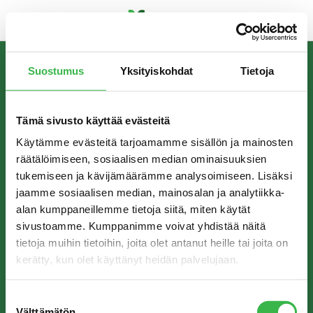
Skip
to
Suostumus
Yksityiskohdat
Tietoja
content
INFORMATION
The Finnish Organic Food Association Pro Luomu
Tämä sivusto käyttää evästeitä
promotes the production and consumption of organic
food in Finland.
Käytämme evästeitä tarjoamamme sisällön ja mainosten
räätälöimiseen, sosiaalisen median ominaisuuksien
tukemiseen ja kävijämäärämme analysoimiseen. Lisäksi
jaamme sosiaalisen median, mainosalan ja analytiikka-
CONTACT
alan kumppaneillemme tietoja siitä, miten käytät
sivustoamme. Kumppanimme voivat yhdistää näitä
Pro Luomu ry
tietoja muihin tietoihin, joita olet antanut heille tai joita on
Hämeentie 31 A
kerätty, kun olet käyttänyt heidän palvelujaan.
00500 Helsinki
info@proluomu.fi
Suostumuksen
Välttämätön